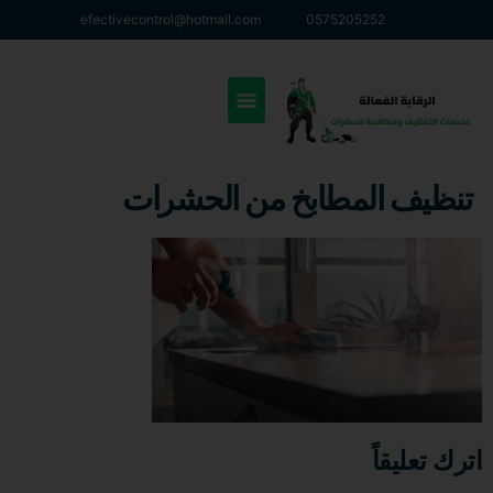
efectivecontrol@hotmail.com
0575205252
تنظيف المطابخ من الحشرات
اترك تعليقاً