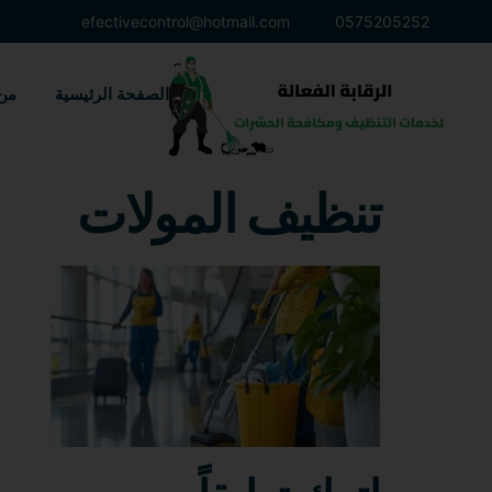
efectivecontrol@hotmail.com
0575205252
الصفحة الرئيسية
من
تنظيف المولات