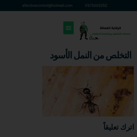
efectivecontrol@hotmail.com
0575205252
التخلص من النمل الأسود
اترك تعليقاً