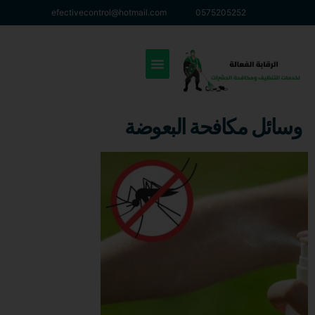
efectivecontrol@hotmail.com
0575205252
وسائل مكافحة البعوضة