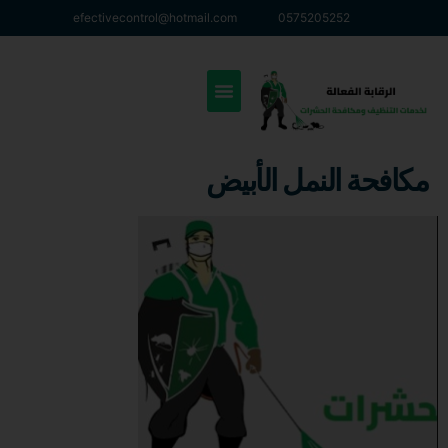
efectivecontrol@hotmail.com
0575205252
مكافحة النمل الأبيض