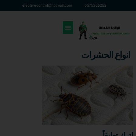
efectivecontrol@hotmail.com
0575205252
انواع الحشرات
اترك تعليقاً