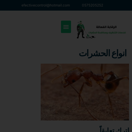
efectivecontrol@hotmail.com
0575205252
انواع الحشرات
اترك تعليقاً